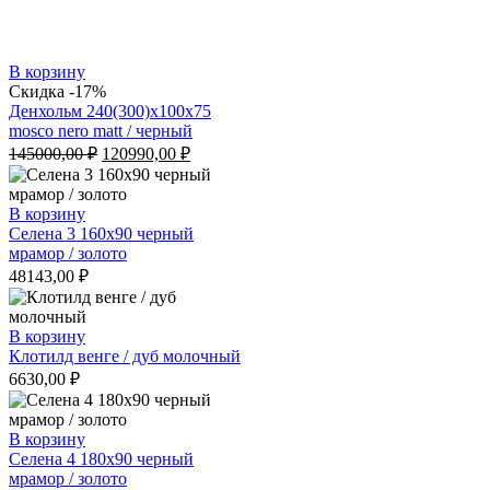
В корзину
Скидка -17%
Денхольм 240(300)х100х75
mosco nero matt / черный
Первоначальная
Текущая
145000,00
₽
120990,00
₽
цена
цена:
составляла
120990,00 ₽.
145000,00 ₽.
В корзину
Селена 3 160х90 черный
мрамор / золото
48143,00
₽
В корзину
Клотилд венге / дуб молочный
6630,00
₽
В корзину
Селена 4 180х90 черный
мрамор / золото