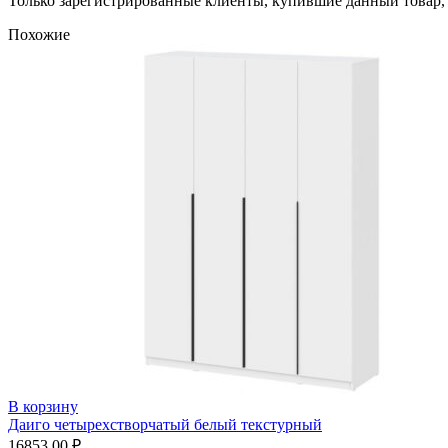
Только зарегистрированные клиенты, купившие данный товар,
Похожие
В корзину
Даиго четырехстворчатый белый текстурный
16853,00
₽