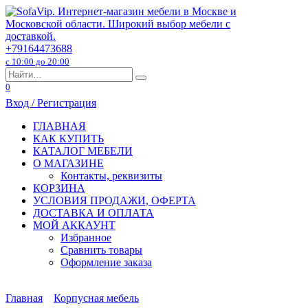
Перейти
к
содержанию
+79164473688
с 10:00 до 20:00
Search
for:
0
Вход / Регистрация
ГЛАВНАЯ
КАК КУПИТЬ
КАТАЛОГ МЕБЕЛИ
О МАГАЗИНЕ
Контакты, реквизиты
КОРЗИНА
УСЛОВИЯ ПРОДАЖИ, ОФЕРТА
ДОСТАВКА И ОПЛАТА
МОЙ АККАУНТ
Избранное
Сравнить товары
Оформление заказа
Главная
Корпусная мебель