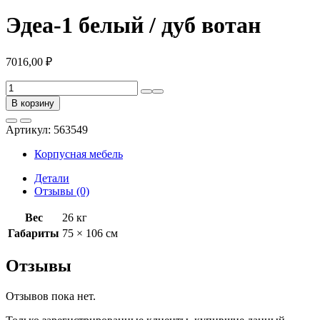
Эдеа-1 белый / дуб вотан
7016,00
₽
Количество
товара
В корзину
Эдеа-1
белый
Артикул:
563549
/
дуб
Корпусная мебель
вотан
Детали
Отзывы (0)
Вес
26 кг
Габариты
75 × 106 см
Отзывы
Отзывов пока нет.