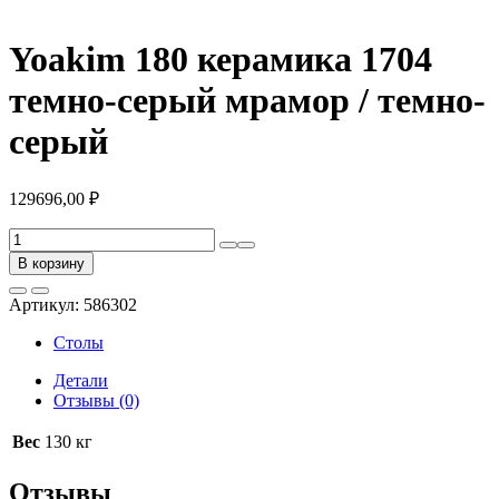
Yoakim 180 керамика 1704
темно-серый мрамор / темно-
серый
129696,00
₽
Количество
товара
В корзину
Yoakim
180
Артикул:
586302
керамика
1704
Столы
темно-
серый
Детали
мрамор
Отзывы (0)
/
темно-
Вес
130 кг
серый
Отзывы