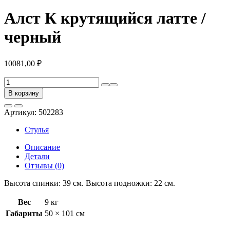
Алст К крутящийся латте /
черный
10081,00
₽
Количество
товара
В корзину
Алст
К
Артикул:
502283
крутящийся
латте
Стулья
/
черный
Описание
Детали
Отзывы (0)
Высота спинки: 39 см. Высота подножки: 22 см.
Вес
9 кг
Габариты
50 × 101 см