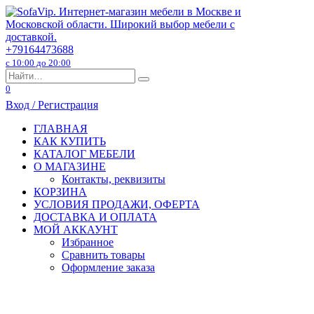
Перейти
к
содержанию
+79164473688
с 10:00 до 20:00
Search
for:
0
Вход / Регистрация
ГЛАВНАЯ
КАК КУПИТЬ
КАТАЛОГ МЕБЕЛИ
О МАГАЗИНЕ
Контакты, реквизиты
КОРЗИНА
УСЛОВИЯ ПРОДАЖИ, ОФЕРТА
ДОСТАВКА И ОПЛАТА
МОЙ АККАУНТ
Избранное
Сравнить товары
Оформление заказа