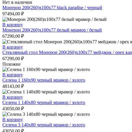
Нет в наличии
Монерон 200(260)х100х77 black paradise / черный
97494,00
₽
В корзину
Монерон 200(260)х100х77 белый мрамор / белый
67290,00
₽
В корзину
Стеклянный стол Монерон 200(260)х100х77 мейджик / орех ка
67290,00
₽
Похожие
В корзину
Селена 1 160х90 черный мрамор / золото
48143,00
₽
В корзину
Селена 1 140х80 черный мрамор / золото
43050,00
₽
В корзину
Селена 3 140х80 черный мрамор / золото
43050,00
₽