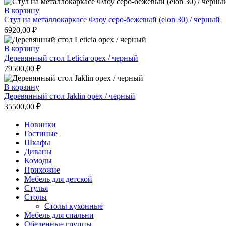
В корзину
Стул на металлокаркасе Флоу серо-бежевый (elon 30) / черный
6920,00
₽
В корзину
Деревянный стол Leticia орех / черный
79500,00
₽
В корзину
Деревянный стол Jaklin орех / черный
35500,00
₽
Новинки
Гостиные
Шкафы
Диваны
Комоды
Прихожие
Мебель для детской
Стулья
Столы
Столы кухонные
Мебель для спальни
Обеденные группы