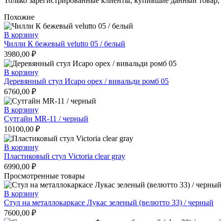
Только зарегистрированные клиенты, купившие данный товар,
Похожие
В корзину
Чилли К бежевый velutto 05 / белый
3980,00
₽
В корзину
Деревянный стул Исаро орех / вивальди ромб 05
6760,00
₽
В корзину
Сутгайн MR-11 / черный
10100,00
₽
В корзину
Пластиковый стул Victoria clear gray
6990,00
₽
Просмотренные товары
В корзину
Стул на металлокаркасе Лукас зеленый (велютто 33) / черный
7600,00
₽