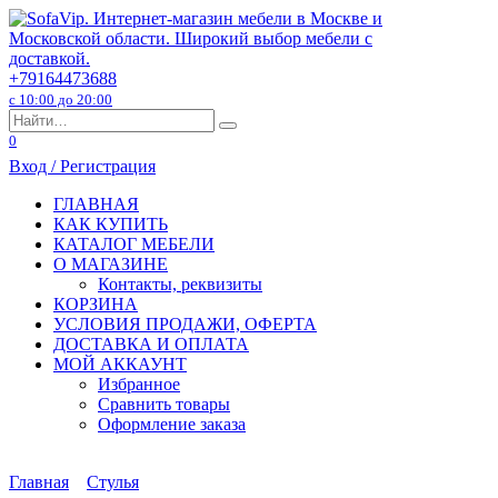
Перейти
к
содержанию
+79164473688
с 10:00 до 20:00
Search
for:
0
Вход / Регистрация
ГЛАВНАЯ
КАК КУПИТЬ
КАТАЛОГ МЕБЕЛИ
О МАГАЗИНЕ
Контакты, реквизиты
КОРЗИНА
УСЛОВИЯ ПРОДАЖИ, ОФЕРТА
ДОСТАВКА И ОПЛАТА
МОЙ АККАУНТ
Избранное
Сравнить товары
Оформление заказа
Главная
Стулья