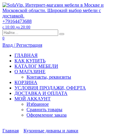
Перейти
к
содержанию
+79164473688
с 10:00 до 20:00
Search
for:
0
Вход / Регистрация
ГЛАВНАЯ
КАК КУПИТЬ
КАТАЛОГ МЕБЕЛИ
О МАГАЗИНЕ
Контакты, реквизиты
КОРЗИНА
УСЛОВИЯ ПРОДАЖИ, ОФЕРТА
ДОСТАВКА И ОПЛАТА
МОЙ АККАУНТ
Избранное
Сравнить товары
Оформление заказа
Главная
Кухонные диваны и лавки