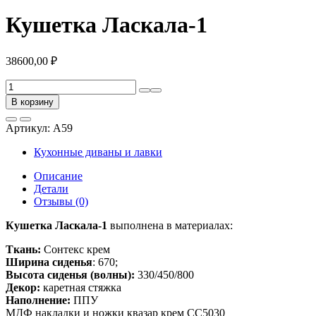
Кушетка Ласкала-1
38600,00
₽
Количество
товара
В корзину
Кушетка
Ласкала-1
Артикул:
А59
Кухонные диваны и лавки
Описание
Детали
Отзывы (0)
Кушетка Ласкала-1
выполнена в материалах:
Ткань:
Сонтекс крем
Ширина сиденья
: 670;
Высота сиденья (волны):
330/450/800
Декор:
каретная стяжка
Наполнение:
ППУ
МДФ накладки и ножки квазар крем СС5030