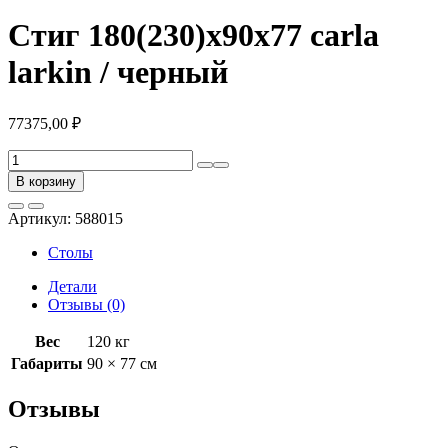
Стиг 180(230)х90х77 carla
larkin / черный
77375,00
₽
Количество
товара
В корзину
Стиг
180(230)х90х77
Артикул:
588015
carla
larkin
Столы
/
черный
Детали
Отзывы (0)
Вес
120 кг
Габариты
90 × 77 см
Отзывы