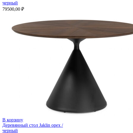
черный
79500,00
₽
В корзину
Деревянный стол Jaklin орех /
черный