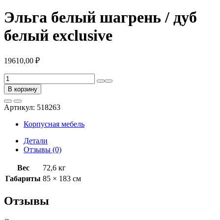
Эльга белый шагрень / дуб
белый exclusive
19610,00
₽
Количество
товара
В корзину
Эльга
белый
Артикул:
518263
шагрень
/
Корпусная мебель
дуб
белый
Детали
exclusive
Отзывы (0)
Вес
72,6 кг
Габариты
85 × 183 см
Отзывы