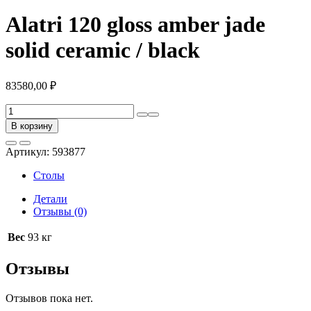
Alatri 120 gloss amber jade
solid ceramic / black
83580,00
₽
Количество
товара
В корзину
Alatri
120
Артикул:
593877
gloss
amber
Столы
jade
solid
Детали
ceramic
Отзывы (0)
/
black
Вес
93 кг
Отзывы
Отзывов пока нет.