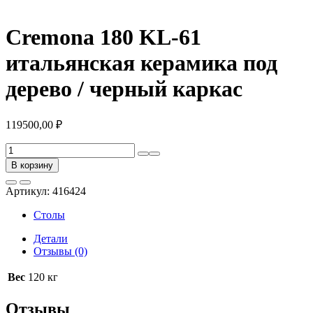
Cremona 180 KL-61
итальянская керамика под
дерево / черный каркас
119500,00
₽
Количество
товара
В корзину
Cremona
180
Артикул:
416424
KL-
61
Столы
итальянская
керамика
Детали
под
Отзывы (0)
дерево
/
Вес
120 кг
черный
каркас
Отзывы