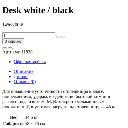
Desk white / black
14568,00
₽
Количество
товара
В корзину
Desk
white
Артикул:
11838
/
black
Офисная мебель
Описание
Детали
Отзывы (0)
Для повышения устойчивости столешницы к влаге,
повреждениям, ударам, воздействию бытовой химии и
разного рода износам, МДФ покрыто меламиновым
покрытием. Допустимая нагрузка на столешницу — 45 кг.
Вес
34,6 кг
Габариты
58 × 76 см