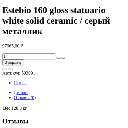
Estebio 160 gloss statuario
white solid ceramic / серый
металлик
97965,00
₽
Количество
товара
В корзину
Estebio
160
Артикул:
593891
gloss
statuario
Столы
white
solid
Детали
ceramic
Отзывы (0)
/
серый
Вес
128,3 кг
металлик
Отзывы