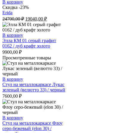
В корзину
Скидка -23%
Erida
Первоначальная
Текущая
24700,00
₽
19040,00
₽
цена
цена:
составляла
19040,00 ₽.
24700,00 ₽.
В корзину
Элла КМ 01 серый графит
0162 / дуб крафт золото
9900,00
₽
Просмотренные товары
В корзину
Стул на металлокаркасе Лукас
зеленый (велютто 33) / черный
7600,00
₽
В корзину
Стул на металлокаркасе Флоу
серо-бежевый (elon 30) /